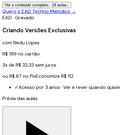
Ver o conteúdo completo ·
19
aulas
↓
Quero o EAD Techno Melódico
→
EAD · Gravado
Criando Versões Exclusivas
com
Nedu Lopes
R$ 199
no cartão
3x de R$ 32,33 sem juros
ou
R$ 87
no Pix
Economize R$ 112
✓
Acesso por 3 anos · Ver e rever quando quiser
Prévia das aulas