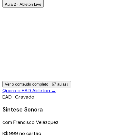
Aula 2 · Ableton Live
Ver o conteúdo completo ·
67
aulas
↓
Quero o EAD Ableton
→
EAD · Gravado
Síntese Sonora
com
Francisco Velázquez
R$ 999
no cartão