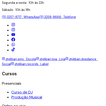
Segunda a sexta · 10h às 22h
Sábado · 10h às 18h
(11) 3257-8717 · WhatsApp
(11) 3258-8666 · Telefone
@djban.emc · Escola
@djban.loja · Loja
@djban.doedance ·
Social
@djban.records · Label
Cursos
Presenciais
Curso de DJ
Produção Musical
Online ao vivo