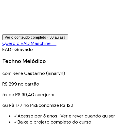
Ver o conteúdo completo ·
33
aulas
↓
Quero o EAD Maschine
→
EAD · Gravado
Techno Melódico
com
René Castanho (Binaryh)
R$ 299
no cartão
5x de R$ 39,40 sem juros
ou
R$ 177
no Pix
Economize R$ 122
✓
Acesso por 3 anos · Ver e rever quando quiser
✓
Baixe o projeto completo do curso