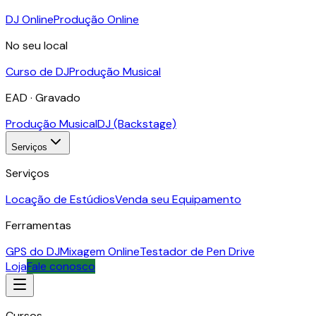
DJ Online
Produção Online
No seu local
Curso de DJ
Produção Musical
EAD · Gravado
Produção Musical
DJ (Backstage)
Serviços
Serviços
Locação de Estúdios
Venda seu Equipamento
Ferramentas
GPS do DJ
Mixagem Online
Testador de Pen Drive
Loja
Fale conosco
Cursos